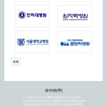
목록
코아넷(주)
서울시 강남구 선릉로 108길 41 2층 코아넷
정보통신책임자 배두진 help@corenetkorea.com
통신판매업신고번호 제2015-서울강남-00805